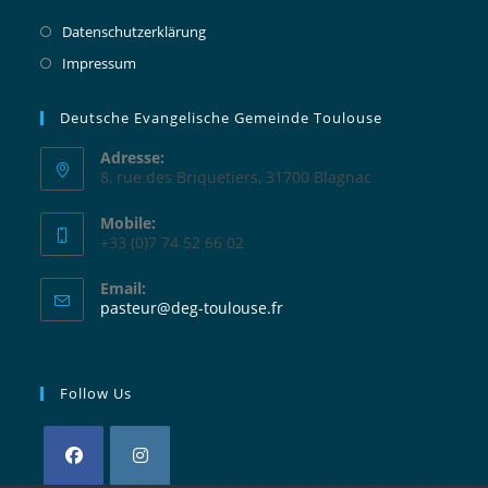
Opens
Datenschutzerklärung
in
Opens
Impressum
a
in
new
a
Deutsche Evangelische Gemeinde Toulouse
tab
new
Adresse:
tab
8, rue des Briquetiers, 31700 Blagnac
Mobile:
+33 (0)7 74 52 66 02
Email:
Opens
pasteur@deg-toulouse.fr
in
your
application
Follow Us